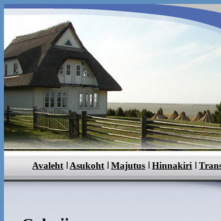
Avaleht
Asukoht
Majutus
Hinnakiri
Tran